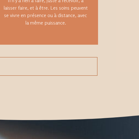
Il n’y a rien à faire, juste à recevoir, à
laisser faire, et à être. Les soins peuvent
se vivre en présence ou à distance, avec
la même puissance.