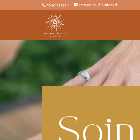
06 95 25 33 36
emmadulau@outlook.fr
Soin