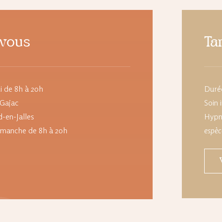
-vous
Ta
i de 8h à 20h
Durée
 Gajac
Soin
-en-Jalles
Hypn
dimanche de 8h à 20h
espèc